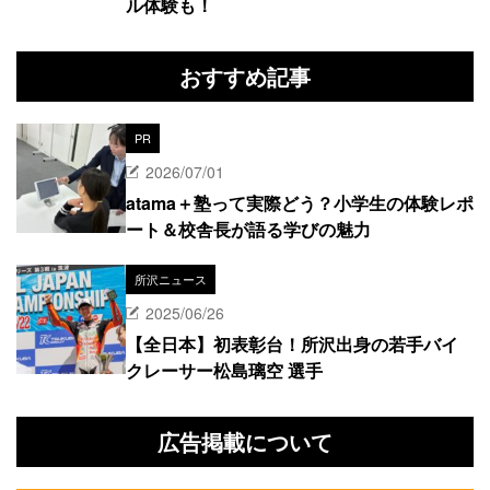
ル体験も！
おすすめ記事
PR
2026/07/01
atama＋塾って実際どう？小学生の体験レポ
ート＆校舎長が語る学びの魅力
所沢ニュース
2025/06/26
【全日本】初表彰台！所沢出身の若手バイ
クレーサー松島璃空 選手
広告掲載について