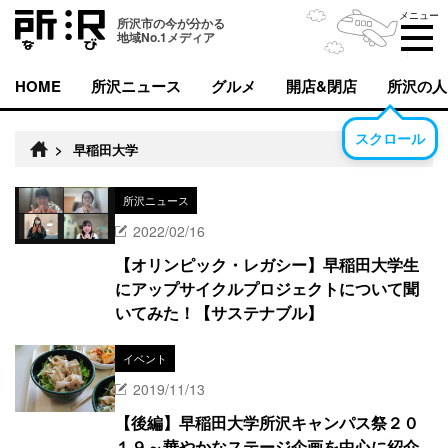
メニュー
所沢市の今が分かる
地域No.1メディア
HOME
所沢ニュース
グルメ
開店&閉店
所沢の人
スクロール
>
早稲田大学
所沢ニュース
2022/02/16
【オリンピック・レガシー】早稲田大学生
にアップサイクルプロジェクトについて聞
いてみた！【サステナブル】
イベント
2019/11/13
【後編】早稲田大学所沢キャンパス祭２０
１９～華やかなステージ企画を中心に紹介