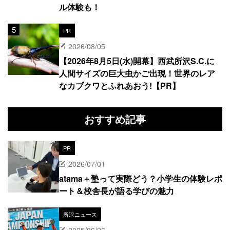
ル体験も！
PR
2026/08/05
【2026年8月5日(水)開幕】西武所沢S.C.に
人間サイズの巨大虫かご出現！世界のレア
なカブクワとふれあおう!【PR】
おすすめ記事
PR
2026/07/01
atama＋塾って実際どう？小学生の体験レポ
ート＆校舎長が語る学びの魅力
所沢ニュース
2025/06/26