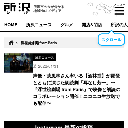
メニュー
所沢市の今が分かる
地域No.1メディア
HOME
所沢ニュース
グルメ
開店&閉店
所沢の人
スクロール
>
浮世絵劇場fromParis
所沢ニュース
2022/01/31
声優・茶風林さん率いる【酒林堂】が琵琶
とともに演じた朗読劇「耳なし芳一」〜
『浮世絵劇場 from Paris』で映像と朗読の
コラボレーション開催！ニコニコ生放送で
も配信〜
Instagram 最新の投稿