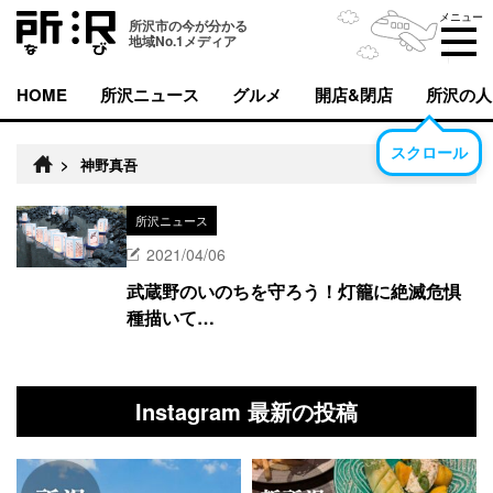
メニュー
所沢市の今が分かる
地域No.1メディア
HOME
所沢ニュース
グルメ
開店&閉店
所沢の人
スクロール
>
神野真吾
所沢ニュース
2021/04/06
武蔵野のいのちを守ろう！灯籠に絶滅危惧
種描いて…
Instagram 最新の投稿