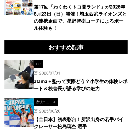
第17回「わくわくトコ夏ランド」が2026年
8月23日（日）開催！埼玉西武ライオンズと
の連携企画で、星野智樹コーチによるボー
ル体験も！
おすすめ記事
PR
2026/07/01
atama＋塾って実際どう？小学生の体験レポ
ート＆校舎長が語る学びの魅力
所沢ニュース
2025/06/26
【全日本】初表彰台！所沢出身の若手バイ
クレーサー松島璃空 選手