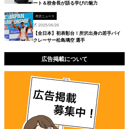
ート＆校舎長が語る学びの魅力
所沢ニュース
2025/06/26
【全日本】初表彰台！所沢出身の若手バイ
クレーサー松島璃空 選手
広告掲載について