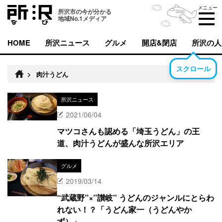
メニュー
所沢市の今が分かる
地域No.1メディア
HOME
所沢ニュース
グルメ
開店&閉店
所沢の人
スクロール
>
肉汁うどん
所沢ニュース
2021/06/04
マツコさんも認める「埼玉うどん」の王
道、肉汁うどんが盛んな所沢エリア
グルメ
2019/03/14
“武蔵野”×”讃岐” うどんのジャンルにとらわ
れない！？「うどん家一（うどんやか
ず）」