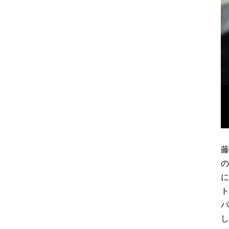
藤
の
に
ト
パ
し