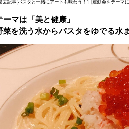
過去記事[
パスタと一緒にアートも味わう！
］[
運動会をテーマに
テーマは「美と健康」
野菜を洗う水からパスタをゆでる水