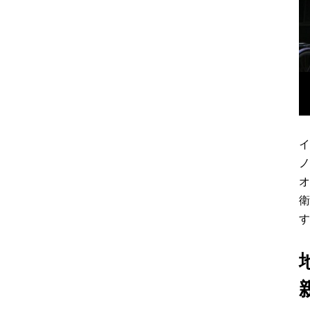
イ
ノ
オ
衛
す