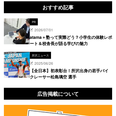
おすすめ記事
PR
2026/07/01
atama＋塾って実際どう？小学生の体験レポ
ート＆校舎長が語る学びの魅力
所沢ニュース
2025/06/26
【全日本】初表彰台！所沢出身の若手バイ
クレーサー松島璃空 選手
広告掲載について