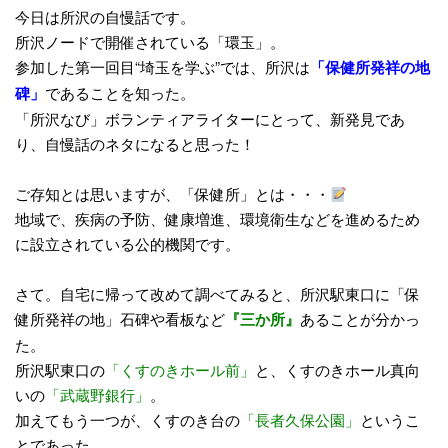
今日は所沢の自慢話です。
所沢ノード
で開催されている「環玉」。
参加した第一回目“埼玉を学ぶ”では、所沢は
「保健所発祥の地
碑」
であることを知った。
「所沢なび」ボランティアライターにとって、新発見であ
り、自慢話のネタになると思った！
ご存知とは思いますが、「保健所」とは・・・
地域で、疾病の予防、健康増進、環境衛生などを進めるため
に設立されている公的機関です。
さて。自宅に帰って改めて調べてみると、所沢駅東口に「保
健所発祥の地」石碑や看板など
『三か所』
あることが分かっ
た。
所沢駅東口の
「くすのきホール前」
と、くすのきホール真向
いの
「武蔵野銀行」
。
加えてもう一つが、くすのき台の
「長者久保公園」
というこ
とであった。