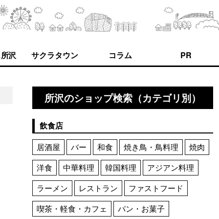
ス所沢
サクラタウン
コラム
PR
所沢のショップ検索（カテゴリ別）
飲食店
居酒屋
バー
和食
焼き鳥・鳥料理
焼肉
洋食
中華料理
韓国料理
アジアン料理
ラーメン
レストラン
ファストフード
喫茶・軽食・カフェ
パン・お菓子