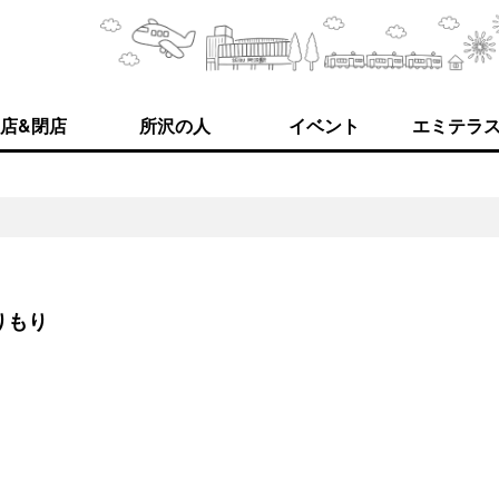
店&閉店
所沢の人
イベント
エミテラ
1
りもり