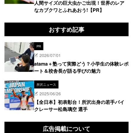
人間サイズの巨大虫かご出現！世界のレア
なカブクワとふれあおう!【PR】
おすすめ記事
PR
2026/07/01
atama＋塾って実際どう？小学生の体験レポ
ート＆校舎長が語る学びの魅力
所沢ニュース
2025/06/26
【全日本】初表彰台！所沢出身の若手バイ
クレーサー松島璃空 選手
広告掲載について