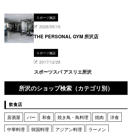
スポーツ施設
2026/05/15
THE PERSONAL GYM 所沢店
スポーツ施設
2017/12/28
スポーツスパ アスリエ所沢
所沢のショップ検索（カテゴリ別）
飲食店
居酒屋
バー
和食
焼き鳥・鳥料理
焼肉
洋食
中華料理
韓国料理
アジアン料理
ラーメン