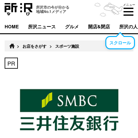
メニュー
所沢市の今が分かる
地域No.1メディア
HOME
所沢ニュース
グルメ
開店&閉店
所沢の人
スクロール
>
お店をさがす
>
スポーツ施設
PR