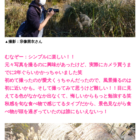
▲撮影：宗像茜衣さん
むなぞー：シンプルに楽しい！！
元々写真を撮るのに興味があったけど、実際にカメラ買うま
でに2年ぐらいかかっちゃいました笑
初めて撮ったのが愛犬くぅちゃんだったので、風景撮るのは
初に近いかも。そして撮ってみて思うけど難しい！！目に見
えてる色がなかなか出なくて、悔しいからもっと勉強する笑
秋感を旬な食べ物で感じてるタイプだから、景色見ながら食
べ物が頭を過ぎっていたのは誰にもいえないっ！