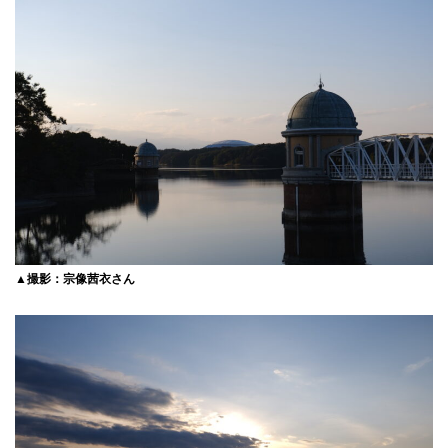
▲撮影：宗像茜衣さん