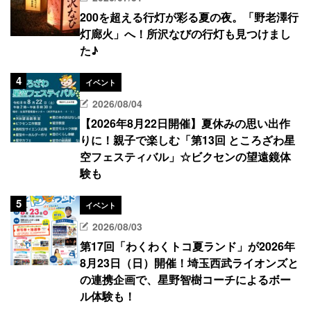
200を超える行灯が彩る夏の夜。「野老澤行
灯廊火」へ！所沢なびの行灯も見つけまし
た♪
イベント
2026/08/04
【2026年8月22日開催】夏休みの思い出作
りに！親子で楽しむ「第13回 ところざわ星
空フェスティバル」☆ビクセンの望遠鏡体
験も
イベント
2026/08/03
第17回「わくわくトコ夏ランド」が2026年
8月23日（日）開催！埼玉西武ライオンズと
の連携企画で、星野智樹コーチによるボー
ル体験も！