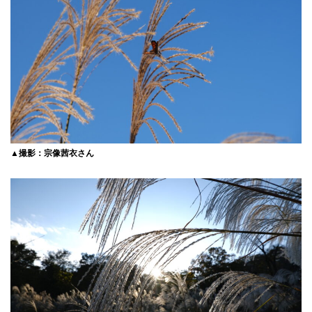
▲撮影：宗像茜衣さん