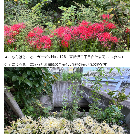
▲こちらはとことこガーデンNo．106「東所沢二丁目自治会花いっぱいの
会」による東川に沿った道路脇の全長400m程の長い花の路です