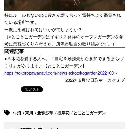
特にルールもないのに皆さん譲り合って気持ちよく鑑賞され
ている場所です。
一度足を運ばれてはいかがでしょうか？
（※とことこガーデンはイギリス発祥のオープンガーデンを参
考に景観づくりを考えた、所沢市独自の取り組みです。）
関連記事
●草木花を愛する人へ。「自宅＆勤務先から参加できるまちづ
くり」がありますよ【とことこガーデン】
https://tokorozawanavi.com/news-tokotokogarden20221031/
2022年9月17日取材 カケミヅ
牛沼
東川
曼珠沙華
彼岸花
とことこガーデン