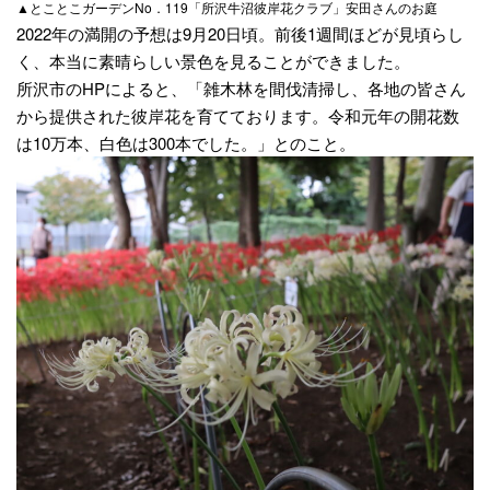
▲とことこガーデンNo．119「所沢牛沼彼岸花クラブ」安田さんのお庭
2022年の満開の予想は9月20日頃。前後1週間ほどが見頃らし
く、本当に素晴らしい景色を見ることができました。
所沢市のHPによると、「雑木林を間伐清掃し、各地の皆さん
から提供された彼岸花を育てております。令和元年の開花数
は10万本、白色は300本でした。」とのこと。