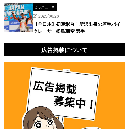
所沢ニュース
2025/06/26
【全日本】初表彰台！所沢出身の若手バイ
クレーサー松島璃空 選手
広告掲載について