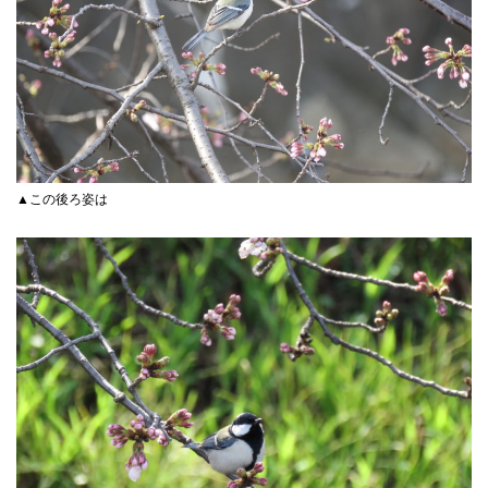
▲この後ろ姿は