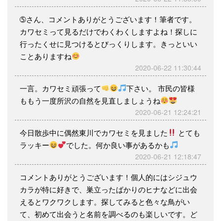
➄さん、コメントありがとうございます！筆者です。
カワセミって見るだけでわくわくしますよね！探しに
行ったくせに見つけるとびっくりします。きっといい
ことありますね
2020-06-22 11:30:44
一言。カワセミ頑張って
下さい。 市民の皆様
ももう一度所沢の自然を見直しましょうね
2020-06-21 12:24:21
今日散歩中に偶然東川でカワセミを見ました
とても
ラッキー
でした。何か良い事があるかも
2020-06-21 12:18:47
コメントありがとうございます！個人的にはシジュウ
カラが特に好きで、巣立ったばかりのヒナなどに出会
えるとワクワクします。探してみると色々な鳥がい
て、初めて出会うと名前を調べるのも楽しいです。ど