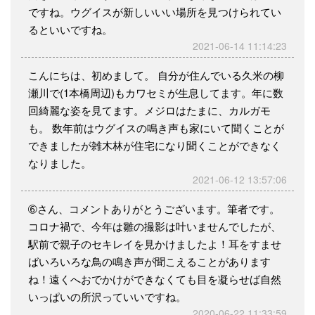
ですね。ウグイスが新しいいい場所を見つけられてい
るといいですね。
2021-06-14 11:14:23
こんにちは、初めまして。 自分が住んでいる久米の柳
瀬川で(1本橋周辺)もカワセミが生息してます。年に数
回綺麗な姿を見てます。メジロはたまに、カルガモ
も。 数年前はウグイスの鳴き声も家にいて聞くことが
できましたが雑木林が住宅になり聞くことができなく
なりました。
2021-06-12 13:57:06
➅さん、コメントありがとうございます。筆者です。
コロナ禍で、今年は雛の撮影は叶いませんでしたが、
駅前で親子のセキレイを見かけましたよ！耳をすませ
ばいろいろな鳥の鳴き声が聞こえることがあります
ね！遠くへおでかけができなくても目を凝らせば自然
いっぱいの所沢っていいですね。
2020-06-22 11:33:59