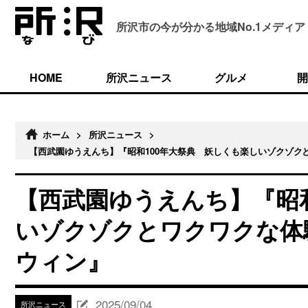
所沢市の今が分かる
地域No.1メディア
HOME
所沢ニュース
グルメ
開
ホーム
>
所沢ニュース
>
【西武園ゆうえんち】『昭和100年大祭典 妖しくも楽しいゾクゾク
【西武園ゆうえんち】『昭和
いゾクゾクとワクワクな体
ウィン』
2025/09/04
所沢ニュース