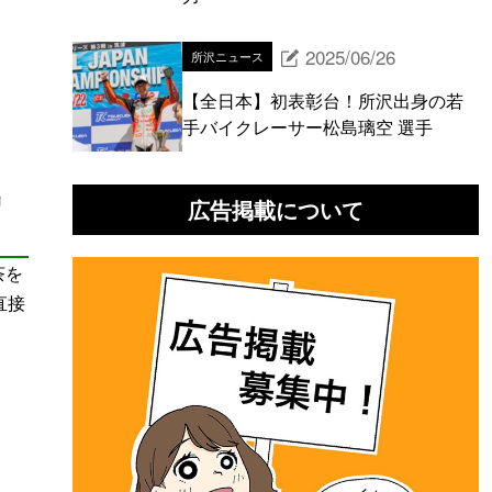
2025/06/26
所沢ニュース
【全日本】初表彰台！所沢出身の若
手バイクレーサー松島璃空 選手
リ
広告掲載について
茶を
直接