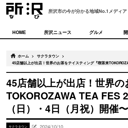
所沢市の今が分かる
地域No.1メディア
HOME
所沢ニュース
グルメ
開
ホーム
>
サクラタウン
>
45店舗以上が出店！世界のお茶をテイスティング『喫茶来TOKOROZAWA
45店舗以上が出店！世界
TOKOROZAWA TEA FE
（日）・4日（月祝）開催
2024/10/10
サクラタウン