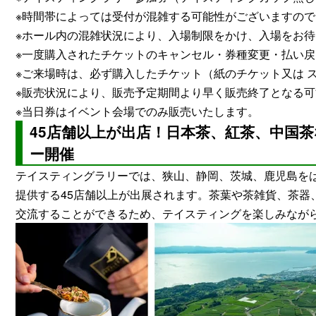
※時間帯によっては受付が混雑する可能性がございますの
※ホール内の混雑状況により、入場制限をかけ、入場をお
※一度購入されたチケットのキャンセル・券種変更・払い
※ご来場時は、必ず購入したチケット（紙のチケット又は 
※販売状況により、販売予定期間より早く販売終了となる
※当日券はイベント会場でのみ販売いたします。
45店舗以上が出店！日本茶、紅茶、中国
ー開催
テイスティングラリーでは、狭山、静岡、茨城、鹿児島を
提供する45店舗以上が出展されます。茶葉や茶雑貨、茶器
交流することができるため、テイスティングを楽しみなが