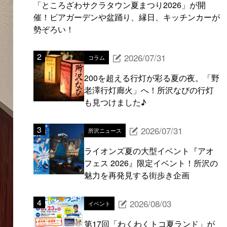
「ところざわサクラタウン夏まつり2026」が開
催！ビアガーデンや盆踊り、縁日、キッチンカーが
勢ぞろい！
2026/07/31
コラム
200を超える行灯が彩る夏の夜。「野
老澤行灯廊火」へ！所沢なびの行灯
も見つけました♪
2026/07/31
所沢ニュース
ライオンズ夏の大型イベント『アオ
フェス 2026』限定イベント！所沢の
魅力を再発見する街歩き企画
2026/08/03
イベント
第17回「わくわくトコ夏ランド」が