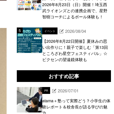
2026年8月23日（日）開催！埼玉西
武ライオンズとの連携企画で、星野
智樹コーチによるボール体験も！
2026/08/04
イベント
【2026年8月22日開催】夏休みの思
い出作りに！親子で楽しむ「第13回
ところざわ星空フェスティバル」☆
ビクセンの望遠鏡体験も
おすすめ記事
2026/07/01
PR
atama＋塾って実際どう？小学生の体
験レポート＆校舎長が語る学びの魅
力