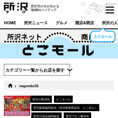
メニュー
所沢市の今が分かる
地域No.1メディア
HOME
所沢ニュース
グルメ
開店&閉店
所沢の人
スクロール
カテゴリー一覧からお店を探す
>
negombo33
所沢の商店街
とこモール
所沢銀座協同組合（所沢銀座商店街 とこぎん）
所沢日栄会協同組合
所沢プロぺ商店街