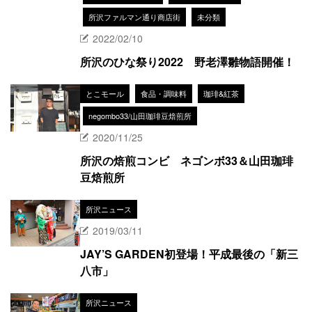
所沢ファルマン通り商店街
未分類
2022/02/10
所沢のひな祭り2022 野老澤雛物語開催！
とこモール
食品・調味料
珈琲&紅茶
negombo33/山田珈琲豆焙煎所
2020/11/25
所沢の焙煎コンビ ネゴンボ33＆山田珈琲
豆焙煎所
所沢ニュース
2019/03/11
JAY’S GARDEN初登場！平成最後の「新三
八市」
所沢ニュース