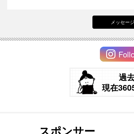
Foll
過
現在36
スポンサー