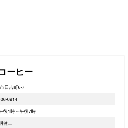
コーヒー
市日吉町6-7
006-0914
 午後1時～午後7時
元明健二