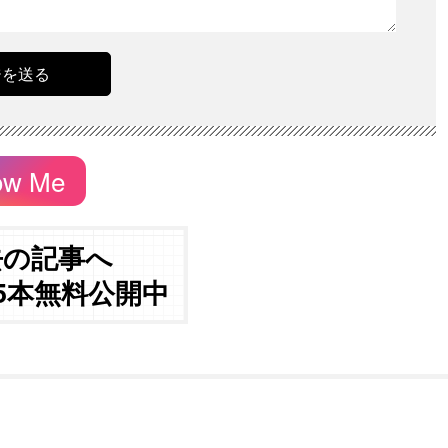
ow Me
去の記事へ
05本無料公開中