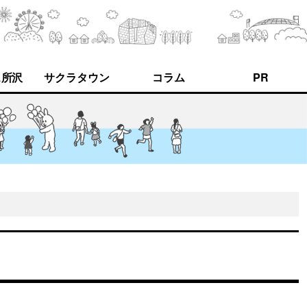
ス所沢
サクラタウン
コラム
PR