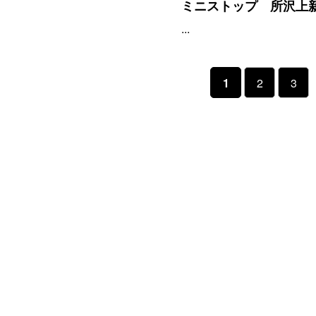
ミニストップ 所沢上
...
1
2
3