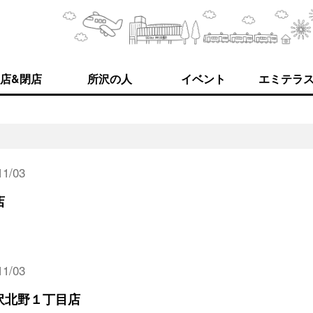
店&閉店
所沢の人
イベント
エミテラ
11/03
店
11/03
沢北野１丁目店