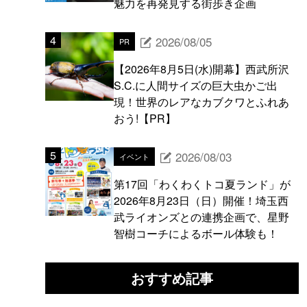
魅力を再発見する街歩き企画
2026/08/05
PR
【2026年8月5日(水)開幕】西武所沢
S.C.に人間サイズの巨大虫かご出
現！世界のレアなカブクワとふれあ
おう!【PR】
2026/08/03
イベント
第17回「わくわくトコ夏ランド」が
2026年8月23日（日）開催！埼玉西
武ライオンズとの連携企画で、星野
智樹コーチによるボール体験も！
おすすめ記事