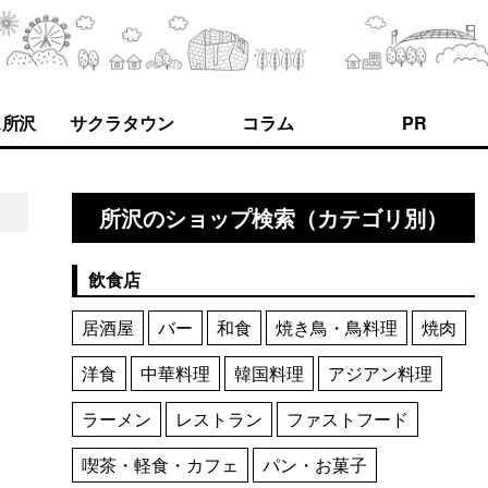
ス所沢
サクラタウン
コラム
PR
所沢のショップ検索（カテゴリ別）
飲食店
居酒屋
バー
和食
焼き鳥・鳥料理
焼肉
洋食
中華料理
韓国料理
アジアン料理
ラーメン
レストラン
ファストフード
喫茶・軽食・カフェ
パン・お菓子