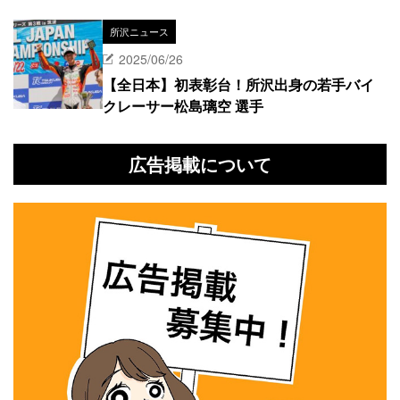
所沢ニュース
2025/06/26
【全日本】初表彰台！所沢出身の若手バイ
クレーサー松島璃空 選手
広告掲載について