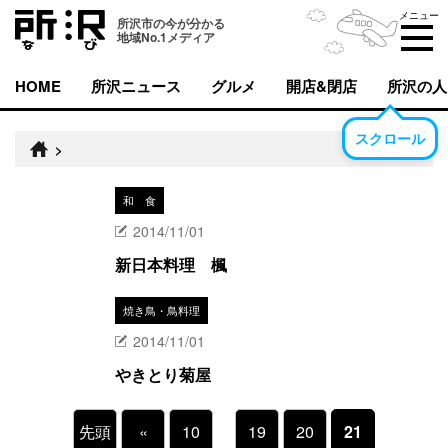
メニュー
所沢市の今が分かる
地域No.1メディア
HOME
所沢ニュース
グルメ
開店&閉店
所沢の人
スクロール
>
和 食
2014/11/01
新日本料理 楓
焼き鳥・鳥料理
2014/11/01
やきとり菊屋
先頭
«
10
19
20
21