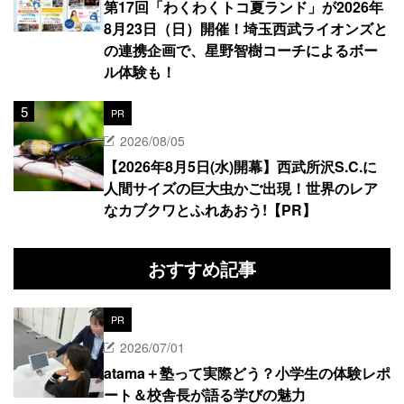
第17回「わくわくトコ夏ランド」が2026年
8月23日（日）開催！埼玉西武ライオンズと
の連携企画で、星野智樹コーチによるボー
ル体験も！
PR
2026/08/05
【2026年8月5日(水)開幕】西武所沢S.C.に
人間サイズの巨大虫かご出現！世界のレア
なカブクワとふれあおう!【PR】
おすすめ記事
PR
2026/07/01
atama＋塾って実際どう？小学生の体験レポ
ート＆校舎長が語る学びの魅力