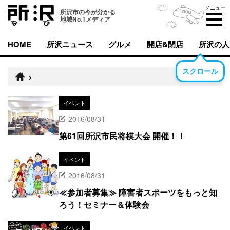
メニュー
所沢市の今が分かる
地域No.1メディア
HOME
所沢ニュース
グルメ
開店&閉店
所沢の人
スクロール
>
イベント
2016/08/31
第61回所沢市民将棋大会 開催！！
イベント
2016/08/31
≪参加者募集≫ 障害者スポーツをもっと知
ろう！セミナー＆体験会
イベント