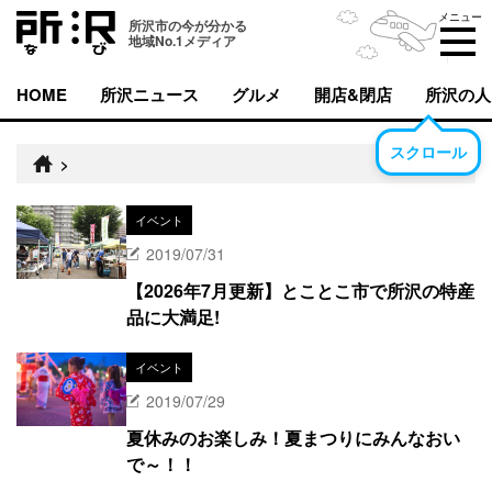
メニュー
所沢市の今が分かる
地域No.1メディア
HOME
所沢ニュース
グルメ
開店&閉店
所沢の人
スクロール
>
イベント
2019/07/31
【2026年7月更新】とことこ市で所沢の特産
品に大満足!
イベント
2019/07/29
夏休みのお楽しみ！夏まつりにみんなおい
で～！！