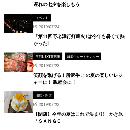
遅れの七夕を楽しもう
イベント
2019/07/24
「第11回野老澤行灯廊火｣は今年も暑くて熱
かった!
所沢NEXT商店街
所沢牛ミートセンター
2019/07/23
笑顔を繋げる！所沢牛 この夏の楽しいレジ
ャーに！ 親睦会に！
開店・閉店
2019/07/22
【閉店】今年の夏はこれで決まり! かき氷
「ＳＡＮＧＯ」