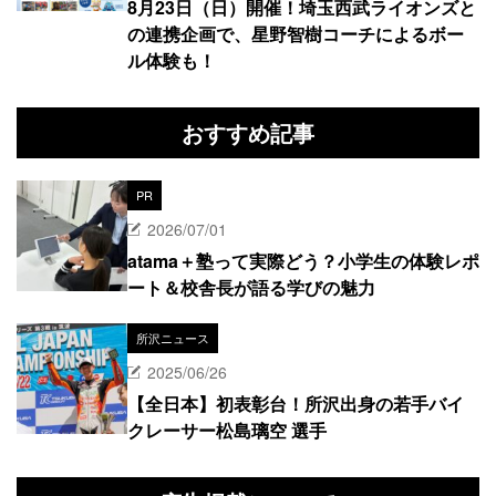
8月23日（日）開催！埼玉西武ライオンズと
の連携企画で、星野智樹コーチによるボー
ル体験も！
おすすめ記事
PR
2026/07/01
atama＋塾って実際どう？小学生の体験レポ
ート＆校舎長が語る学びの魅力
所沢ニュース
2025/06/26
【全日本】初表彰台！所沢出身の若手バイ
クレーサー松島璃空 選手