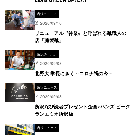
所沢ニュース
2020/09/10
リニューアル〝神業〟と呼ばれる靴職人の
店「藤製靴」
所沢の『人』
2020/09/08
北野大 学長にきく～コロナ禍の今～
所沢ニュース
2020/09/08
所沢なび読者プレゼント企画×ハンズ ビーグ
ランエミオ所沢店
所沢ニュース