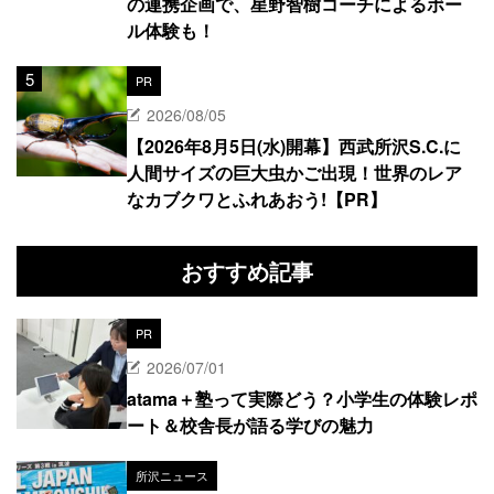
の連携企画で、星野智樹コーチによるボー
ル体験も！
PR
2026/08/05
【2026年8月5日(水)開幕】西武所沢S.C.に
人間サイズの巨大虫かご出現！世界のレア
なカブクワとふれあおう!【PR】
おすすめ記事
PR
2026/07/01
atama＋塾って実際どう？小学生の体験レポ
ート＆校舎長が語る学びの魅力
所沢ニュース