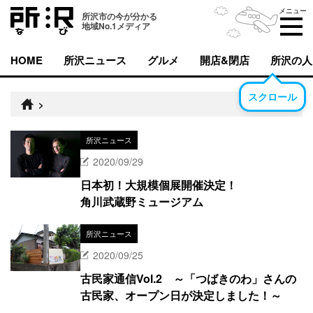
メニュー
所沢市の今が分かる
地域No.1メディア
HOME
所沢ニュース
グルメ
開店&閉店
所沢の人
スクロール
>
所沢ニュース
2020/09/29
日本初！大規模個展開催決定！
角川武蔵野ミュージアム
所沢ニュース
2020/09/25
古民家通信Vol.2 ～「つばきのわ」さんの
古民家、オープン日が決定しました！～