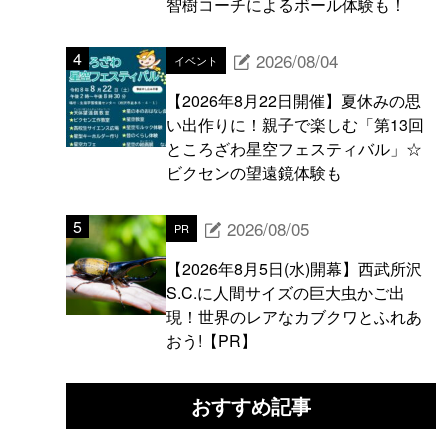
智樹コーチによるボール体験も！
2026/08/04
イベント
【2026年8月22日開催】夏休みの思
い出作りに！親子で楽しむ「第13回
ところざわ星空フェスティバル」☆
ビクセンの望遠鏡体験も
2026/08/05
PR
【2026年8月5日(水)開幕】西武所沢
S.C.に人間サイズの巨大虫かご出
現！世界のレアなカブクワとふれあ
おう!【PR】
おすすめ記事