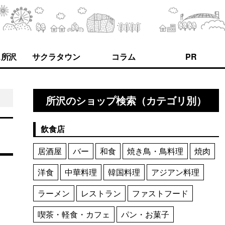
ス所沢
サクラタウン
コラム
PR
所沢のショップ検索（カテゴリ別）
飲食店
居酒屋
バー
和食
焼き鳥・鳥料理
焼肉
洋食
中華料理
韓国料理
アジアン料理
ラーメン
レストラン
ファストフード
喫茶・軽食・カフェ
パン・お菓子