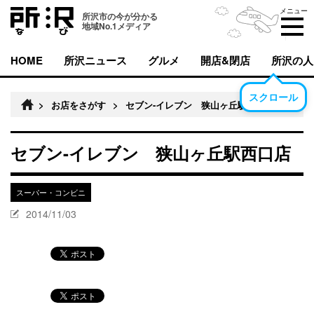
メニュー
所沢市の今が分かる
地域No.1メディア
HOME
所沢ニュース
グルメ
開店&閉店
所沢の人
スクロール
>
お店をさがす
>
セブン-イレブン 狭山ヶ丘駅西口店
セブン-イレブン 狭山ヶ丘駅西口店
スーパー・コンビニ
2014/11/03