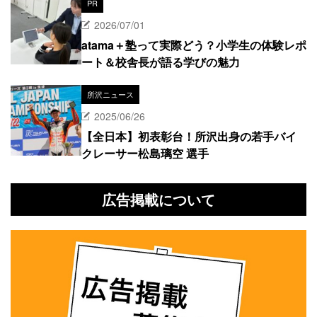
PR
2026/07/01
atama＋塾って実際どう？小学生の体験レポ
ート＆校舎長が語る学びの魅力
所沢ニュース
2025/06/26
【全日本】初表彰台！所沢出身の若手バイ
クレーサー松島璃空 選手
広告掲載について