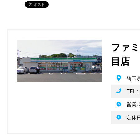
ファミ
目店
埼玉県
TEL :
営業時
定休日