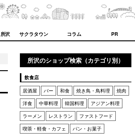
ス所沢
サクラタウン
コラム
PR
所沢のショップ検索（カテゴリ別）
飲食店
居酒屋
バー
和食
焼き鳥・鳥料理
焼肉
洋食
中華料理
韓国料理
アジアン料理
ラーメン
レストラン
ファストフード
喫茶・軽食・カフェ
パン・お菓子