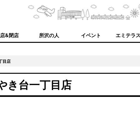
店&閉店
所沢の人
イベント
エミテラ
丁目店
やき台一丁目店