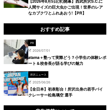
【2026年8月5日(水)開幕】西武所沢S.C.に
人間サイズの巨大虫かご出現！世界のレア
なカブクワとふれあおう!【PR】
おすすめ記事
PR
2026/07/01
atama＋塾って実際どう？小学生の体験レポ
ート＆校舎長が語る学びの魅力
所沢ニュース
2025/06/26
【全日本】初表彰台！所沢出身の若手バイ
クレーサー松島璃空 選手