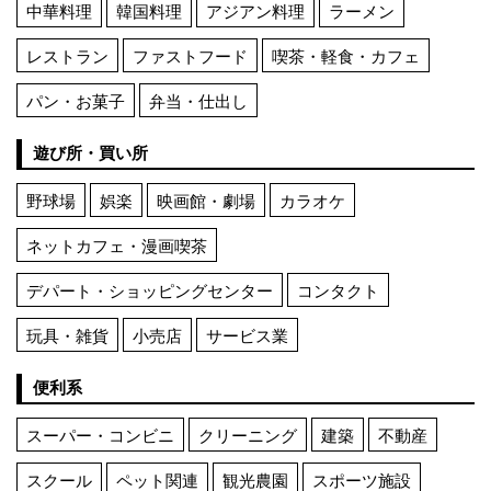
中華料理
韓国料理
アジアン料理
ラーメン
レストラン
ファストフード
喫茶・軽食・カフェ
パン・お菓子
弁当・仕出し
遊び所・買い所
野球場
娯楽
映画館・劇場
カラオケ
ネットカフェ・漫画喫茶
デパート・ショッピングセンター
コンタクト
玩具・雑貨
小売店
サービス業
便利系
スーパー・コンビニ
クリーニング
建築
不動産
スクール
ペット関連
観光農園
スポーツ施設