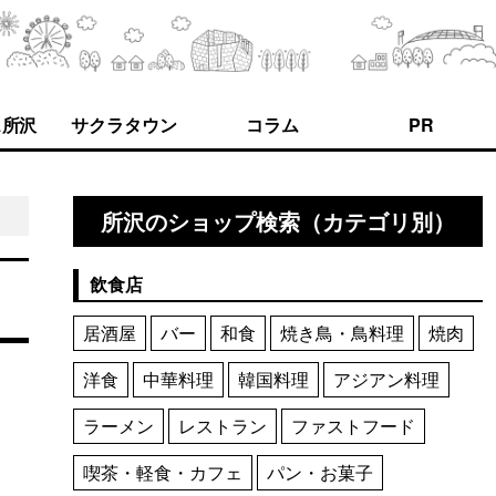
ス所沢
サクラタウン
コラム
PR
所沢のショップ検索（カテゴリ別）
飲食店
居酒屋
バー
和食
焼き鳥・鳥料理
焼肉
洋食
中華料理
韓国料理
アジアン料理
ラーメン
レストラン
ファストフード
喫茶・軽食・カフェ
パン・お菓子