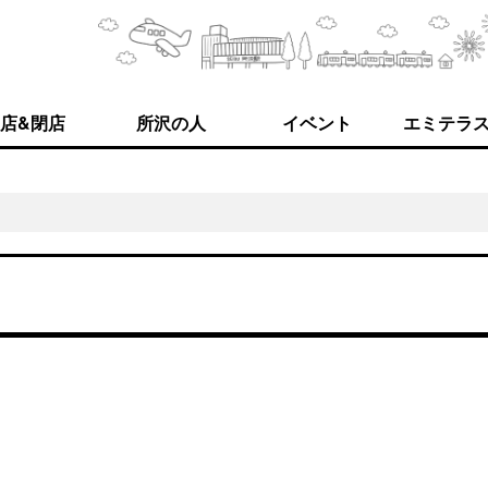
店&閉店
所沢の人
イベント
エミテラ