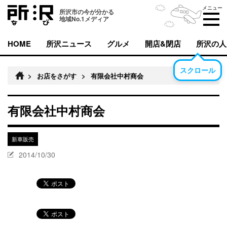
メニュー
所沢市の今が分かる
地域No.1メディア
HOME
所沢ニュース
グルメ
開店&閉店
所沢の人
スクロール
>
お店をさがす
>
有限会社中村商会
有限会社中村商会
新車販売
2014/10/30