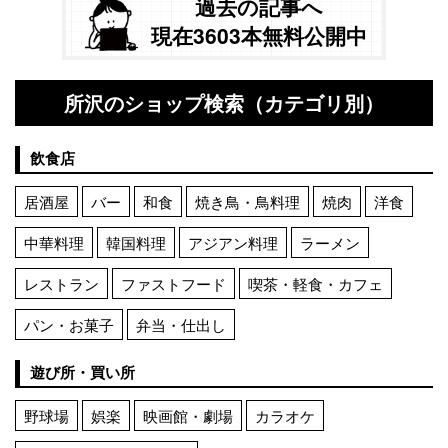
過去の記事へ
現在3603本無料公開中
所沢のショップ検索（カテゴリ別）
飲食店
居酒屋
バー
和食
焼き鳥・鳥料理
焼肉
洋食
中華料理
韓国料理
アジアン料理
ラーメン
レストラン
ファストフード
喫茶・軽食・カフェ
パン・お菓子
弁当・仕出し
遊び所・買い所
野球場
娯楽
映画館・劇場
カラオケ