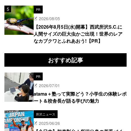
PR
2026/08/05
【2026年8月5日(水)開幕】西武所沢S.C.に
人間サイズの巨大虫かご出現！世界のレア
なカブクワとふれあおう!【PR】
おすすめ記事
PR
2026/07/01
atama＋塾って実際どう？小学生の体験レポ
ート＆校舎長が語る学びの魅力
所沢ニュース
2025/06/26