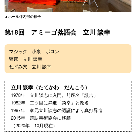
▲ホール棟内部の様子
第18回 アミーゴ落語会 立川 談幸
マジック 小泉 ポロン
寝床 立川 談幸
ねずみ穴 立川 談幸
立川 談幸（たてかわ だんこう）
1978年 立川談志に入門。前座名「談吉」
1982年 二ツ目に昇進「談幸」と改名
1987年 家元立川談志の認証により真打昇進
2015年 落語芸術協会に移籍
（2020年 10月現在）