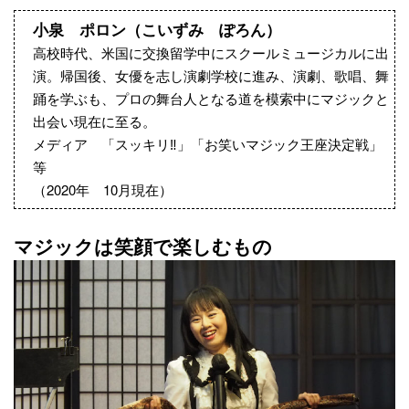
小泉 ポロン（こいずみ ぽろん）
高校時代、米国に交換留学中にスクールミュージカルに出
演。帰国後、女優を志し演劇学校に進み、演劇、歌唱、舞
踊を学ぶも、プロの舞台人となる道を模索中にマジックと
出会い現在に至る。
メディア 「スッキリ‼︎」「お笑いマジック王座決定戦」
等
（2020年 10月現在）
マジックは笑顔で楽しむもの