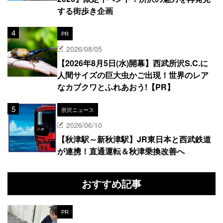
する街歩き企画
PR
2026/08/05
【2026年8月5日(水)開幕】西武所沢S.C.に
人間サイズの巨大虫かご出現！世界のレア
なカブクワとふれあおう!【PR】
所沢ニュース
2026/06/10
【秋津駅～新秋津駅】JR東日本と西武鉄道
が連携！直通運転＆秋津乗換改善へ
おすすめ記事
PR