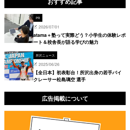
おすすめ記事
PR
2026/07/01
atama＋塾って実際どう？小学生の体験レポ
ート＆校舎長が語る学びの魅力
所沢ニュース
2025/06/26
【全日本】初表彰台！所沢出身の若手バイ
クレーサー松島璃空 選手
広告掲載について