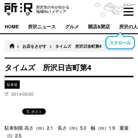
メニュー
所沢市の今が分かる
地域No.1メディア
HOME
所沢ニュース
グルメ
開店&閉店
所沢の人
スクロール
>
お店をさがす
>
タイムズ 所沢日吉町第4
タイムズ 所沢日吉町第4
駐車場
2014/09/26
駐車制限 高さ（m）2.1 長さ（m）5.0 幅（m）1.9 重量
（t）2.5