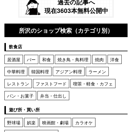
過去の記事へ
現在3603本無料公開中
所沢のショップ検索（カテゴリ別）
飲食店
居酒屋
バー
和食
焼き鳥・鳥料理
焼肉
洋食
中華料理
韓国料理
アジアン料理
ラーメン
レストラン
ファストフード
喫茶・軽食・カフェ
パン・お菓子
弁当・仕出し
遊び所・買い所
野球場
娯楽
映画館・劇場
カラオケ