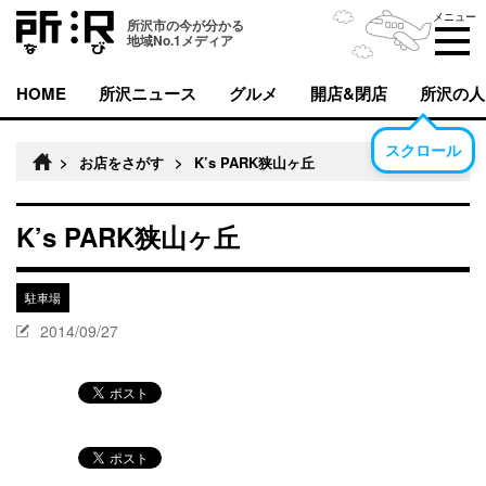
メニュー
所沢市の今が分かる
地域No.1メディア
HOME
所沢ニュース
グルメ
開店&閉店
所沢の人
スクロール
>
お店をさがす
>
K’s PARK狭山ヶ丘
K’s PARK狭山ヶ丘
駐車場
2014/09/27