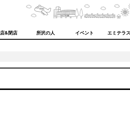
店&閉店
所沢の人
イベント
エミテラ