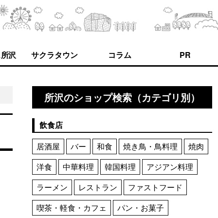
ス所沢
サクラタウン
コラム
PR
所沢のショップ検索（カテゴリ別）
飲食店
居酒屋
バー
和食
焼き鳥・鳥料理
焼肉
洋食
中華料理
韓国料理
アジアン料理
ラーメン
レストラン
ファストフード
喫茶・軽食・カフェ
パン・お菓子