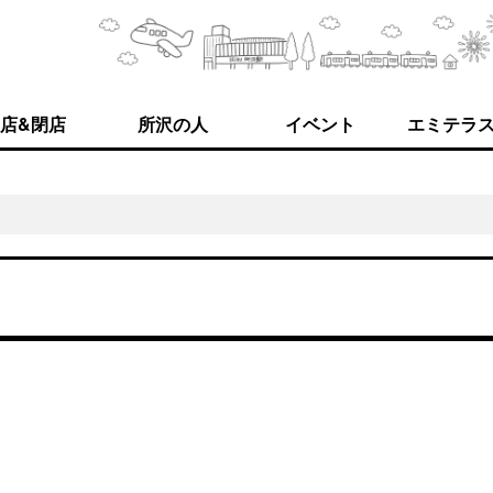
店&閉店
所沢の人
イベント
エミテラ