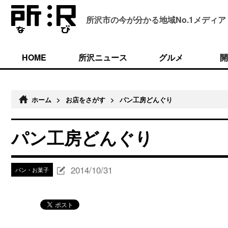
所沢市の今が分かる
地域No.1メディア
HOME
所沢ニュース
グルメ
開
ホーム
>
お店をさがす
>
パン工房どんぐり
パン工房どんぐり
2014/10/31
パン・お菓子