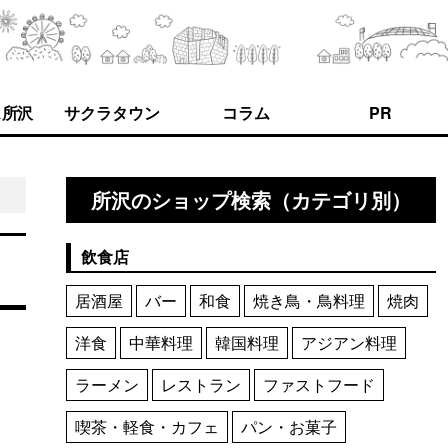
ス所沢
サクラタウン
コラム
PR
所沢のショップ検索（カテゴリ別）
飲食店
居酒屋
バー
和食
焼き鳥・鳥料理
焼肉
洋食
中華料理
韓国料理
アジアン料理
ラーメン
レストラン
ファストフード
喫茶・軽食・カフェ
パン・お菓子