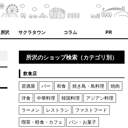
ス所沢
サクラタウン
コラム
PR
所沢のショップ検索（カテゴリ別）
飲食店
居酒屋
バー
和食
焼き鳥・鳥料理
焼肉
洋食
中華料理
韓国料理
アジアン料理
ラーメン
レストラン
ファストフード
喫茶・軽食・カフェ
パン・お菓子