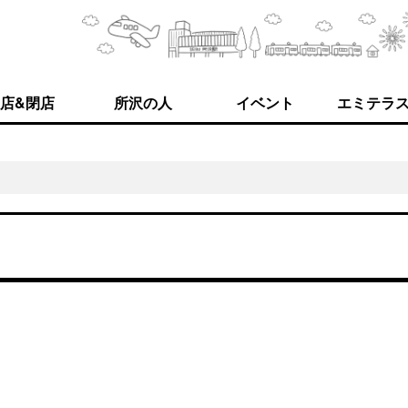
店&閉店
所沢の人
イベント
エミテラ