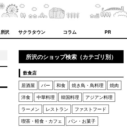
ス所沢
サクラタウン
コラム
PR
所沢のショップ検索（カテゴリ別）
飲食店
居酒屋
バー
和食
焼き鳥・鳥料理
焼肉
洋食
中華料理
韓国料理
アジアン料理
ラーメン
レストラン
ファストフード
喫茶・軽食・カフェ
パン・お菓子