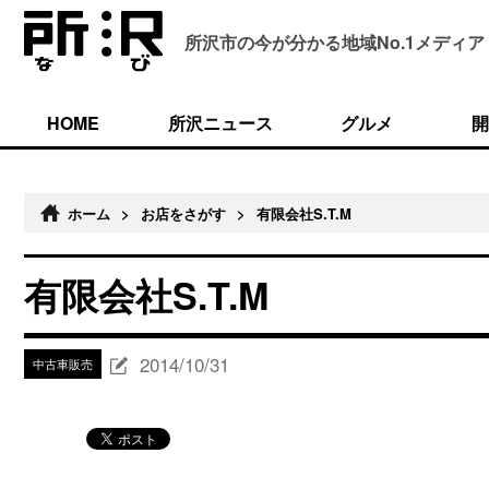
所沢市の今が分かる
地域No.1メディア
HOME
所沢ニュース
グルメ
開
ホーム
>
お店をさがす
>
有限会社S.T.M
有限会社S.T.M
2014/10/31
中古車販売