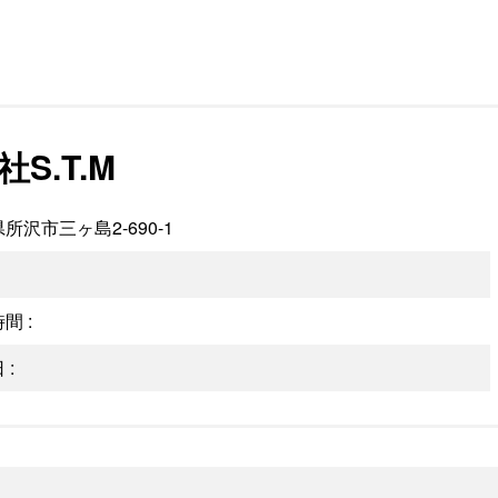
S.T.M
所沢市三ヶ島2-690-1
間 :
 :