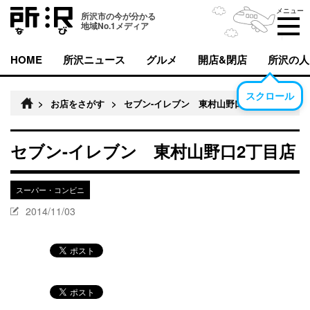
メニュー
所沢市の今が分かる
地域No.1メディア
HOME
所沢ニュース
グルメ
開店&閉店
所沢の人
スクロール
>
お店をさがす
>
セブン-イレブン 東村山野口2丁目店
セブン-イレブン 東村山野口2丁目店
スーパー・コンビニ
2014/11/03