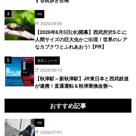
する街歩き企画
PR
2026/08/05
【2026年8月5日(水)開幕】西武所沢S.C.に
人間サイズの巨大虫かご出現！世界のレア
なカブクワとふれあおう!【PR】
所沢ニュース
2026/06/10
【秋津駅～新秋津駅】JR東日本と西武鉄道
が連携！直通運転＆秋津乗換改善へ
おすすめ記事
PR
2026/07/01