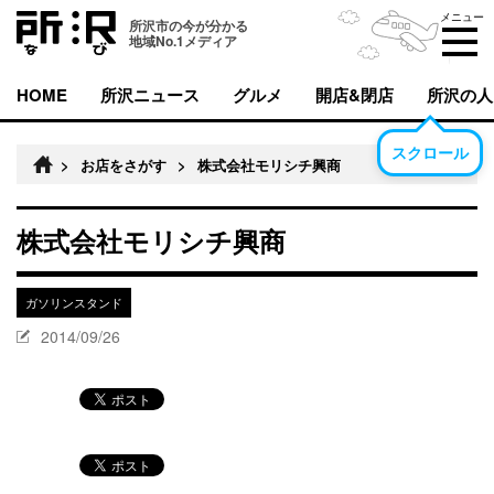
メニュー
所沢市の今が分かる
地域No.1メディア
HOME
所沢ニュース
グルメ
開店&閉店
所沢の人
スクロール
>
お店をさがす
>
株式会社モリシチ興商
株式会社モリシチ興商
ガソリンスタンド
2014/09/26