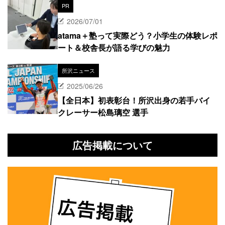
PR
2026/07/01
atama＋塾って実際どう？小学生の体験レポ
ート＆校舎長が語る学びの魅力
所沢ニュース
2025/06/26
【全日本】初表彰台！所沢出身の若手バイ
クレーサー松島璃空 選手
広告掲載について