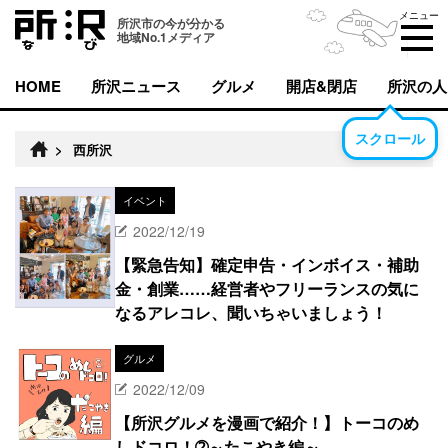
メニュー
所沢市の今が分かる
地域No.1メディア
HOME
所沢ニュース
グルメ
開店&閉店
所沢の人
スクロール
>
西所沢
イベント
2022/12/19
【緊急告知】確定申告・インボイス・補助
金・創業……経営者やフリーランスの気に
なるアレコレ、聞いちゃいましょう！
グルメ
2022/12/09
【所沢グルメを漫画で紹介！】トーコのめ
しドコロ！➁～たこやき編～