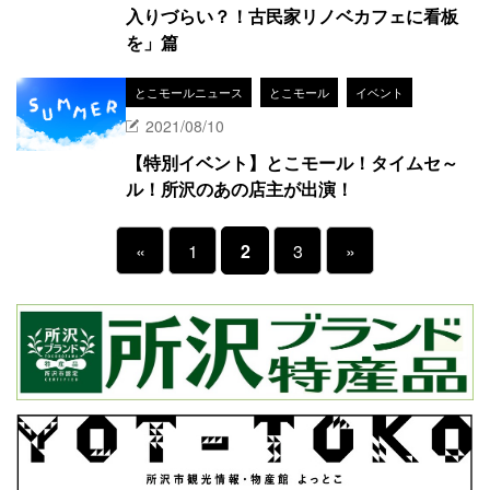
入りづらい？！古民家リノベカフェに看板
を」篇
とこモールニュース
とこモール
イベント
2021/08/10
【特別イベント】とこモール！タイムセ～
ル！所沢のあの店主が出演！
«
1
2
3
»