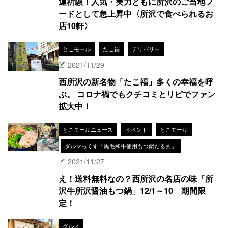
運祈願！人気・実力ともに所沢のご当地フ
ードとして急上昇中〈所沢で食べられるお
店10軒〉
とこモール
たこ福
デリバリー
2021/11/29
西所沢の新名物「たこ福」多くの幸福を呼
ぶ。 コロナ禍でもクチコミとリピでファン
拡大中！
とこモールニュース
イベント
とこモール
ダルマっくす「黒毛和牛使用もつ鍋だるま」
2021/11/27
え！送料無料なの？西所沢の名店の味「所
沢牛所沢醤油もつ鍋」12/1～10 期間限
定！
グルメ