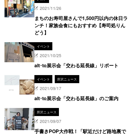
2021/11/26
まちのお寿司屋さんで1,500円以内の休日ラ
ンチ！家族会食にもおすすめ【寿司処りん
どう】
イベント
2021/10/25
alt･to展示会「交わる延長線」リポート
イベント
所沢ニュース
2021/09/17
alt･to展示会「交わる延長線」のご案内
所沢ニュース
2021/09/07
手書きPOP大作戦！「駅近だけど路地裏で